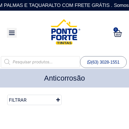
ALMAS E TAQUARALTO COM FRETE GRÁTIS . Somos a única
0
(63) 3028-1551
Anticorrosão
FILTRAR