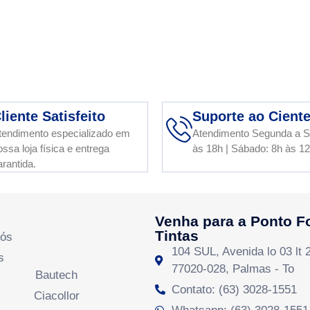
liente Satisfeito
Suporte ao Cient
tendimento especializado em
Atendimento Segunda a S
ossa loja física e entrega
às 18h | Sábado: 8h às 1
arantida.
Venha para a Ponto F
Tintas
Nós
104 SUL, Avenida lo 03 lt 
s
77020-028, Palmas - To
Bautech
Contato: (63) 3028-1551
Ciacollor