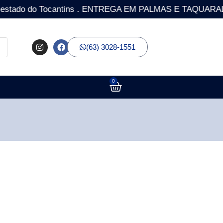
o do Tocantins . ENTREGA EM PALMAS E TAQUARALTO COM
(63) 3028-1551
0