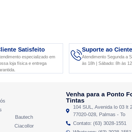
liente Satisfeito
Suporte ao Cient
tendimento especializado em
Atendimento Segunda a S
ossa loja física e entrega
às 18h | Sábado: 8h às 1
arantida.
Venha para a Ponto F
Tintas
Nós
104 SUL, Avenida lo 03 lt 
s
77020-028, Palmas - To
Bautech
Contato: (63) 3028-1551
Ciacollor