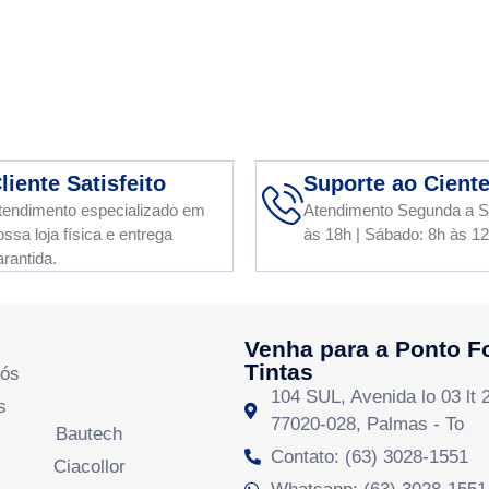
liente Satisfeito
Suporte ao Cient
tendimento especializado em
Atendimento Segunda a S
ossa loja física e entrega
às 18h | Sábado: 8h às 1
arantida.
Venha para a Ponto F
Tintas
Nós
104 SUL, Avenida lo 03 lt 
s
77020-028, Palmas - To
Bautech
Contato: (63) 3028-1551
Ciacollor