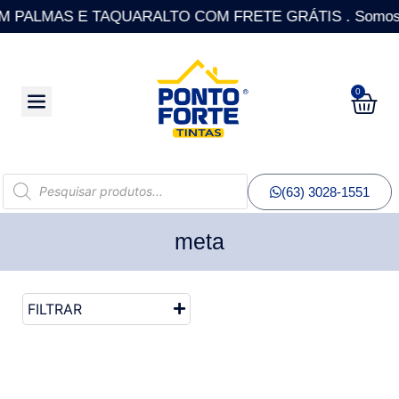
PALMAS E TAQUARALTO COM FRETE GRÁTIS . Somos a única
0
(63) 3028-1551
meta
FILTRAR