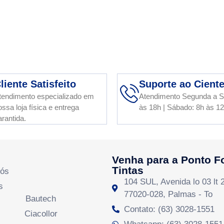
liente Satisfeito
Suporte ao Cient
tendimento especializado em
Atendimento Segunda a S
ossa loja física e entrega
às 18h | Sábado: 8h às 1
arantida.
Venha para a Ponto F
Tintas
Nós
104 SUL, Avenida lo 03 lt 
s
77020-028, Palmas - To
Bautech
Contato: (63) 3028-1551
Ciacollor