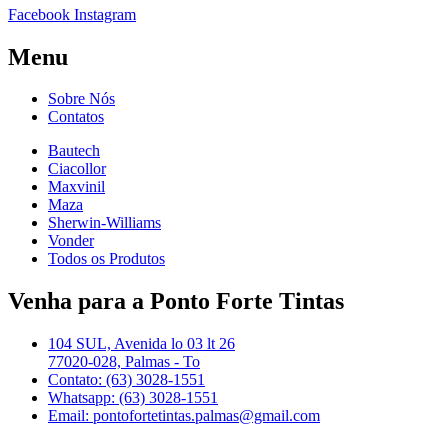
Facebook
Instagram
Menu
Sobre Nós
Contatos
Bautech
Ciacollor
Maxvinil
Maza
Sherwin-Williams
Vonder
Todos os Produtos
Venha para a Ponto Forte Tintas
104 SUL, Avenida lo 03 lt 26
77020-028, Palmas - To
Contato: (63) 3028-1551
Whatsapp: (63) 3028-1551
Email: pontofortetintas.palmas@gmail.com