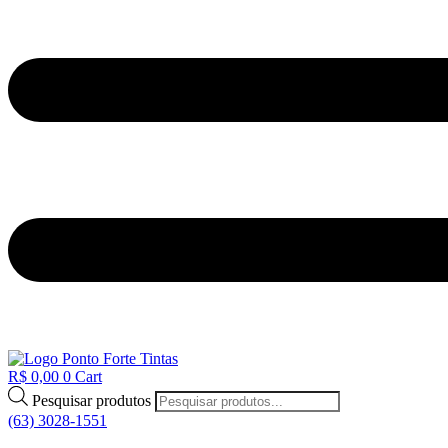
R$
0,00
0
Cart
Pesquisar produtos
(63) 3028-1551