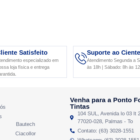
liente Satisfeito
Suporte ao Cient
tendimento especializado em
Atendimento Segunda a S
ossa loja física e entrega
às 18h | Sábado: 8h às 1
arantida.
Venha para a Ponto F
Tintas
Nós
104 SUL, Avenida lo 03 lt 
s
77020-028, Palmas - To
Bautech
Contato: (63) 3028-1551
Ciacollor