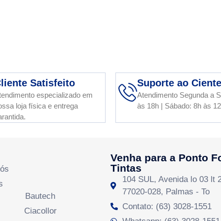
liente Satisfeito
Suporte ao Cient
tendimento especializado em
Atendimento Segunda a S
ossa loja física e entrega
às 18h | Sábado: 8h às 1
arantida.
Venha para a Ponto F
Tintas
Nós
104 SUL, Avenida lo 03 lt 
s
77020-028, Palmas - To
Bautech
Contato: (63) 3028-1551
Ciacollor