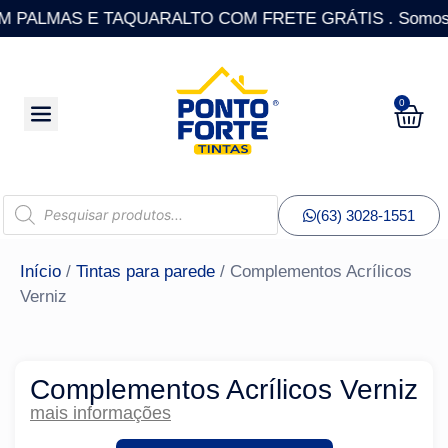
PALMAS E TAQUARALTO COM FRETE GRÁTIS . Somos a única
0
(63) 3028-1551
Início
/
Tintas para parede
/ Complementos Acrílicos
Verniz
Complementos Acrílicos Verniz
mais informações