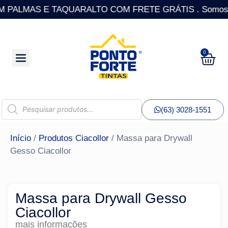
ALMAS E TAQUARALTO COM FRETE GRÁTIS . Somos a única
0
(63) 3028-1551
Início
/
Produtos Ciacollor
/ Massa para Drywall
Gesso Ciacollor
Massa para Drywall Gesso
Ciacollor
mais informações