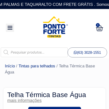
ALMAS E TAQUARALTO COM FRETE GRÁTIS . Somos a única
0
(63) 3028-1551
Início
/
Tintas para telhados
/ Telha Térmica Base
Água
Telha Térmica Base Água
mais informações