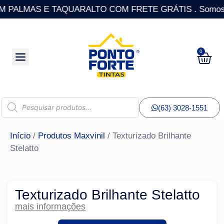
PALMAS E TAQUARALTO COM FRETE GRÁTIS . Somos a única
0
(63) 3028-1551
Início
/
Produtos Maxvinil
/ Texturizado Brilhante
Stelatto
Texturizado Brilhante Stelatto
mais informações