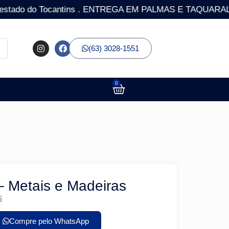
o do Tocantins . ENTREGA EM PALMAS E TAQUARALTO COM 
(63) 3028-1551
0
– Metais e Madeiras
s
Compre pelo WhatsApp