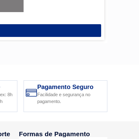
Esmalte S
e
Pagamento Seguro
ex: 8h
Facilidade e segurança no
2h
pagamento.
orte
Formas de Pagamento