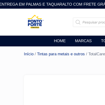
NTREGA EM PALMAS E TAQUARALTO COM FRETE GRÁTIS . Som
HOME
MARCAS
T
Início
/
Tintas para metais e outros
/ TotalCar