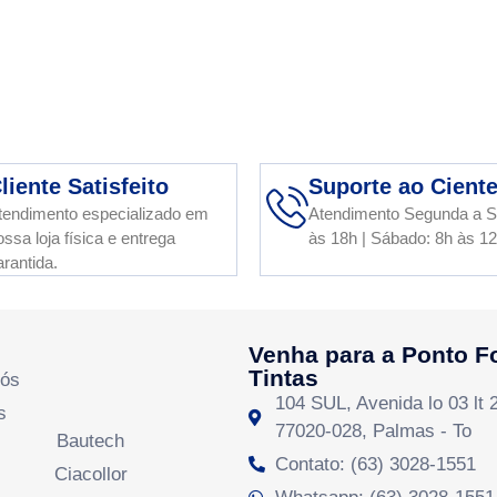
liente Satisfeito
Suporte ao Cient
tendimento especializado em
Atendimento Segunda a S
ossa loja física e entrega
às 18h | Sábado: 8h às 1
arantida.
Venha para a Ponto F
Tintas
Nós
104 SUL, Avenida lo 03 lt 
s
77020-028, Palmas - To
Bautech
Contato: (63) 3028-1551
Ciacollor