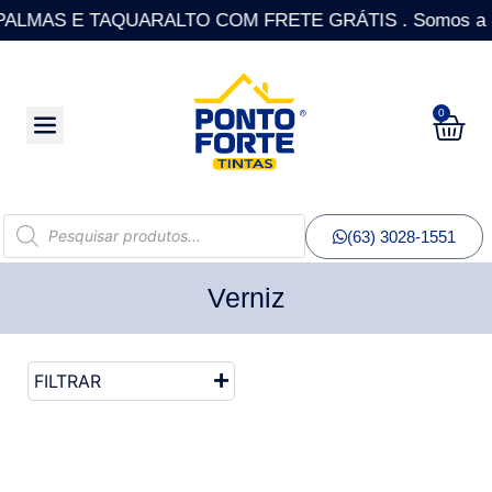
AS E TAQUARALTO COM FRETE GRÁTIS . Somos a única Re
0
(63) 3028-1551
Verniz
FILTRAR