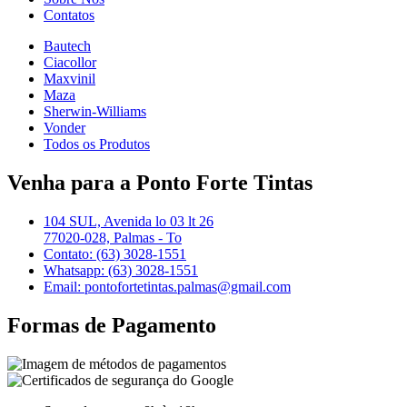
Contatos
Bautech
Ciacollor
Maxvinil
Maza
Sherwin-Williams
Vonder
Todos os Produtos
Venha para a Ponto Forte Tintas
104 SUL, Avenida lo 03 lt 26
77020-028, Palmas - To
Contato: (63) 3028-1551
Whatsapp: (63) 3028-1551
Email: pontofortetintas.palmas@gmail.com
Formas de Pagamento