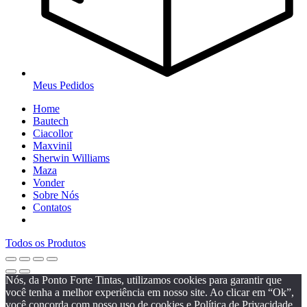
Meus Pedidos
Home
Bautech
Ciacollor
Maxvinil
Sherwin Williams
Maza
Vonder
Sobre Nós
Contatos
Todos os Produtos
Nós, da Ponto Forte Tintas, utilizamos cookies para garantir que
você tenha a melhor experiência em nosso site. Ao clicar em “Ok”,
você concorda com nosso uso de cookies e Política de Privacidade.