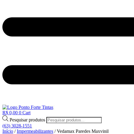
R$
0,00
0
Cart
Pesquisar produtos
(63) 3028-1551
Início
/
Impermeabilizantes
/ Vedamax Paredes Maxvinil