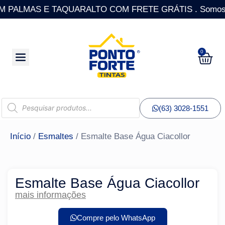
PALMAS E TAQUARALTO COM FRETE GRÁTIS . Somos a única
0
(63) 3028-1551
Início
/
Esmaltes
/ Esmalte Base Água Ciacollor
Esmalte Base Água Ciacollor
mais informações
Compre pelo WhatsApp