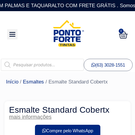
PALMAS E TAQUARALTO COM FRETE GRÁTIS . Somos a única
0
(63) 3028-1551
Início
/
Esmaltes
/ Esmalte Standard Cobertx
Esmalte Standard Cobertx
mais informações
Compre pelo WhatsApp